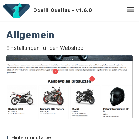
menu
Ocelli Ocellus -
v1.6.0
Allgemein
Einstellungen für den Webshop
1
.
Hintergrundfarbe